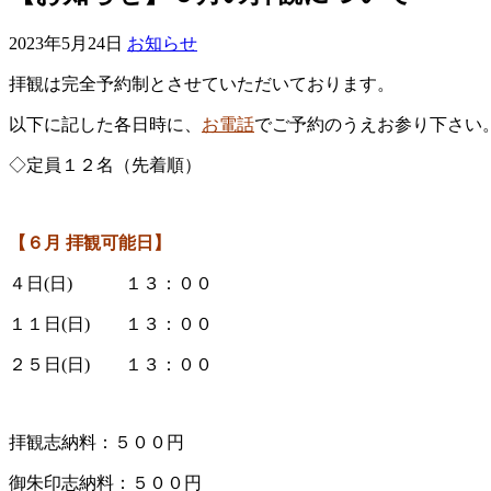
2023年5月24日
お知らせ
拝観は完全予約制とさせていただいております。
以下に記した各日時に、
お電話
でご予約のうえお参り下さい
◇定員１２名（先着順）
【６
月 拝観可能日】
４日(日) １３：００
１１日(日) １３：００
２５日(日) １３：００
拝観志納料：５００円
御朱印志納料：５００円