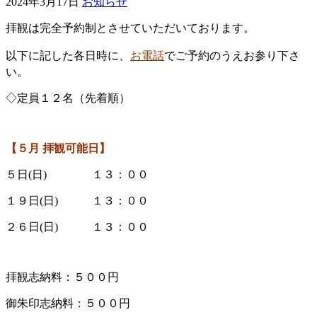
2024年3月17日
お知らせ
拝観は完全予約制とさせていただいております。
以下に記した各日時に、
お電話
でご予約のうえお参り下さ
い。
◇定員１２名（先着順）
【５
月 拝観可能日】
５日(日) １３：００
１９日(日) １３：００
２６日(日) １３：００
拝観志納料：５００円
御朱印志納料：５００円